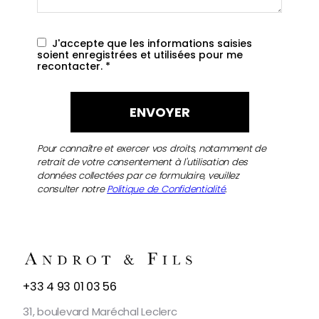
J'accepte que les informations saisies
soient enregistrées et utilisées pour me
recontacter.
*
Pour connaître et exercer vos droits, notamment de
retrait de votre consentement à l'utilisation des
données collectées par ce formulaire, veuillez
consulter notre
Politique de Confidentialité
.
NOUS
+33 4 93 01 03 56
CONTACTER
31, boulevard Maréchal Leclerc