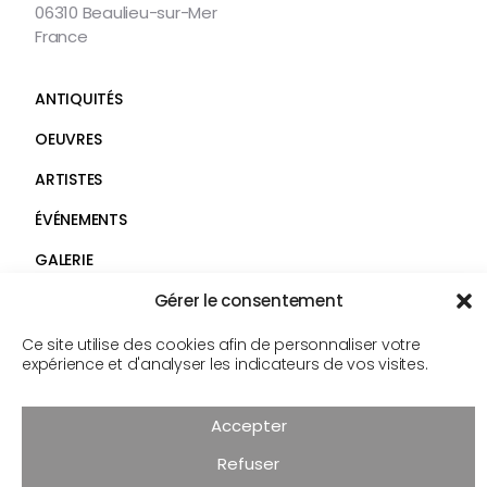
06310 Beaulieu-sur-Mer
France
ANTIQUITÉS
OEUVRES
ARTISTES
ÉVÉNEMENTS
GALERIE
SERVICES
Gérer le consentement
Faceb
Insta
CONTACT
Ce site utilise des cookies afin de personnaliser votre
expérience et d'analyser les indicateurs de vos visites.
Suivez-
nous
© Androt & fils 2026
Accepter
Mentions légales
Confidentialité
Cookies
Refuser
Réalisation :
COMDZ.FR