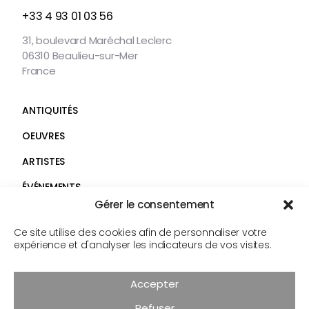
NOUS
+33 4 93 01 03 56
CONTACTER
31, boulevard Maréchal Leclerc
06310 Beaulieu-sur-Mer
France
ANTIQUITÉS
OEUVRES
ARTISTES
ÉVÉNEMENTS
Gérer le consentement
GALERIE
Ce site utilise des cookies afin de personnaliser votre
SERVICES
Faceb
expérience et d'analyser les indicateurs de vos visites.
Insta
CONTACT
Accepter
Suivez-
nous
Refuser
© Androt & fils 2026