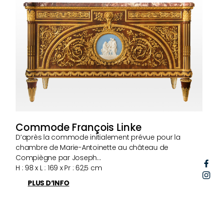
Commode François Linke
D’après la commode initialement prévue pour la
chambre de Marie-Antoinette au château de
Compiègne par Joseph…
F
H : 98 x L : 169 x Pr : 62,5 cm
I
PLUS D’INFO