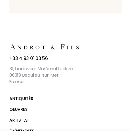
NOUS
+33 4 93 01 03 56
CONTACTER
31, boulevard Maréchal Leclerc
06310 Beaulieu-sur-Mer
France
ANTIQUITÉS
OEUVRES
ARTISTES
ÉVÉNEMENTS