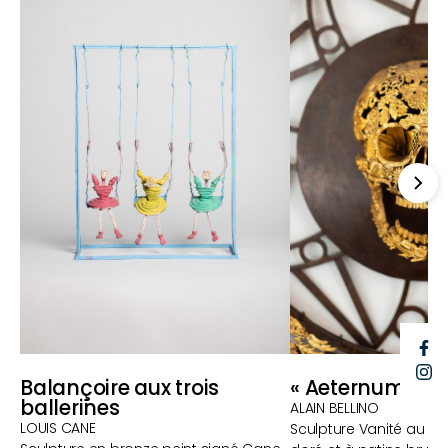
F
I
Balançoire aux trois
« Aeternum Ex 
ballerines
ALAIN BELLINO
LOUIS CANE
Sculpture Vanité au se