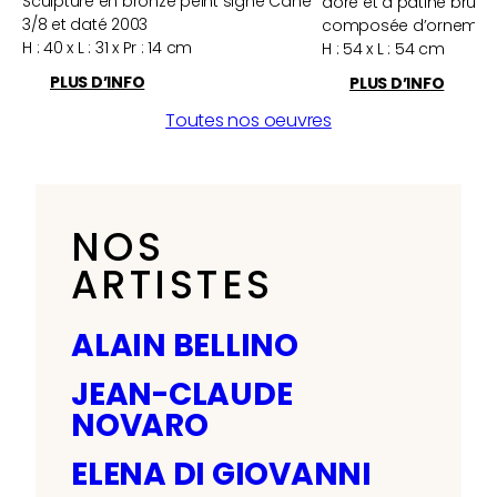
Sculpture en bronze peint signé Cane
doré et à patine brune
3/8 et daté 2003
composée d’ornement
H : 40 x L : 31 x Pr : 14 cm
H : 54 x L : 54 cm
PLUS D’INFO
PLUS D’INFO
Toutes nos oeuvres
NOS
ARTISTES
ALAIN BELLINO
JEAN-CLAUDE
NOVARO
ELENA DI GIOVANNI