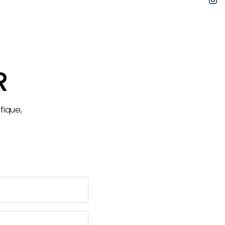
I
R
fique,