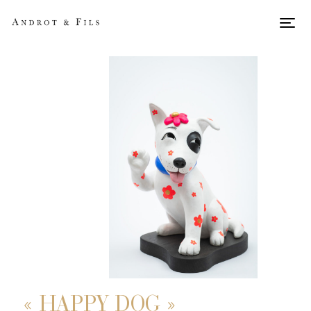
Men
« HAPPY DOG »