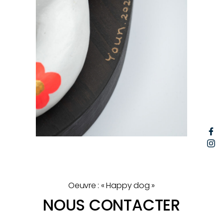
F
I
Oeuvre : « Happy dog »
NOUS CONTACTER