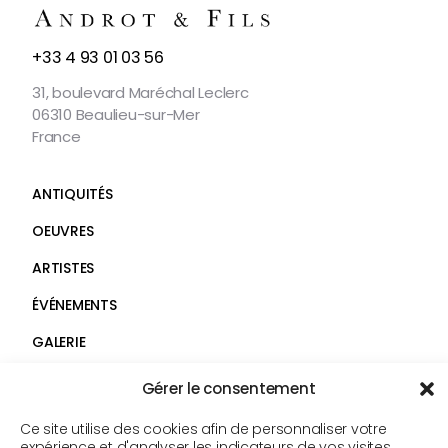
NOUS
+33 4 93 01 03 56
CONTACTER
31, boulevard Maréchal Leclerc
06310 Beaulieu-sur-Mer
France
ANTIQUITÉS
OEUVRES
ARTISTES
ÉVÉNEMENTS
GALERIE
SERVICES
Faceb
Gérer le consentement
Insta
CONTACT
Ce site utilise des cookies afin de personnaliser votre
expérience et d'analyser les indicateurs de vos visites.