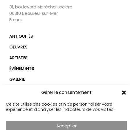
CONTACTER
31, boulevard Maréchal Leclerc
06310 Beaulieu-sur-Mer
France
ANTIQUITÉS
OEUVRES
ARTISTES
ÉVÉNEMENTS
GALERIE
SERVICES
Faceb
Gérer le consentement
Insta
CONTACT
Ce site utilise des cookies afin de personnaliser votre
expérience et d'analyser les indicateurs de vos visites.
Suivez-
nous
© Androt & fils 2026
Accepter
Mentions légales
Confidentialité
Cookies