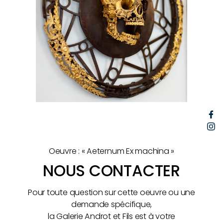
F
I
Oeuvre : « Aeternum Ex machina »
NOUS CONTACTER
Pour toute question sur cette oeuvre ou une
demande spécifique,
la Galerie Androt et Fils est à votre