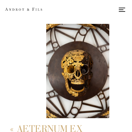
Men
« AETERNUM EX