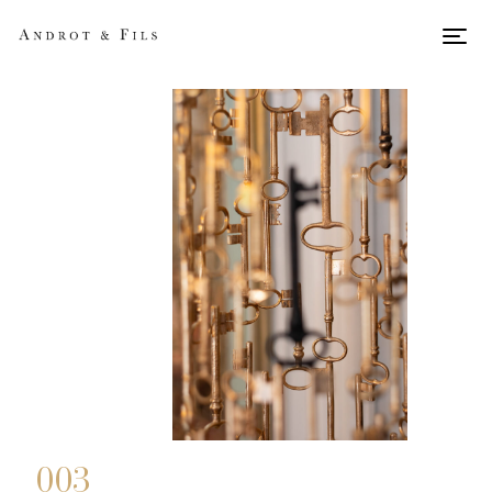
Men
003