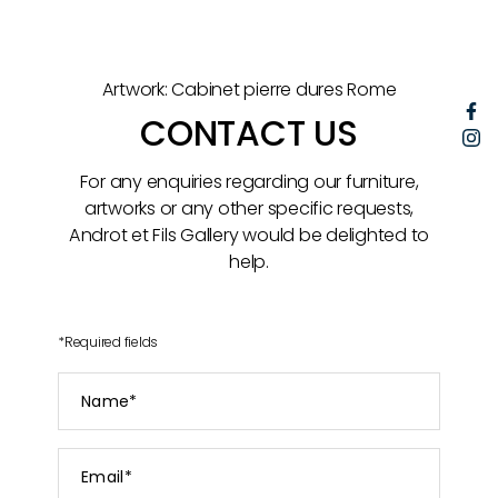
Artwork: Cabinet pierre dures Rome
F
CONTACT US
I
For any enquiries regarding our furniture,
artworks or any other specific requests,
Androt et Fils Gallery would be delighted to
help.
*
Required fields
Name
*
Email
*