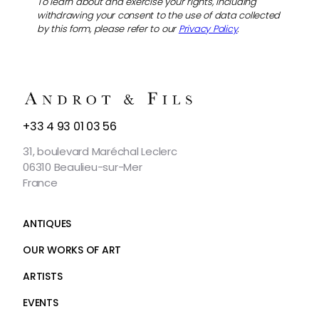
To learn about and exercise your rights, including
withdrawing your consent to the use of data collected
by this form, please refer to our
Privacy Policy
.
CONTACT
+33 4 93 01 03 56
US
31, boulevard Maréchal Leclerc
06310 Beaulieu-sur-Mer
France
ANTIQUES
OUR WORKS OF ART
ARTISTS
EVENTS