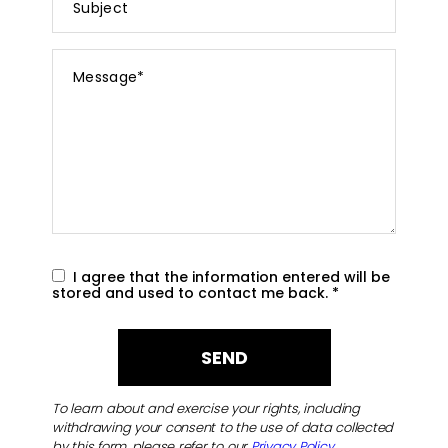
Message
*
I agree that the information entered will be
stored and used to contact me back.
*
To learn about and exercise your rights, including
withdrawing your consent to the use of data collected
by this form, please refer to our
Privacy Policy
.