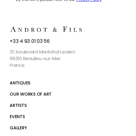
CONTACT
+33 4 93 01 03 56
US
31, boulevard Maréchal Leclerc
06310 Beaulieu-sur-Mer
France
ANTIQUES
OUR WORKS OF ART
ARTISTS
EVENTS
GALLERY